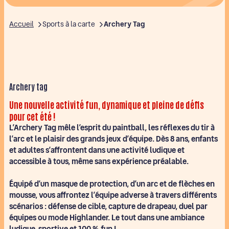
Infos pratiques & Conseils
Accueil
Sports à la carte
Archery Tag
Repas
Le village & l'équipe
Questions fréquentes
Archery tag
Une nouvelle activité fun, dynamique et pleine de défis
pour cet été !
L’Archery Tag mêle l’esprit du paintball, les réflexes du tir à
l’arc et le plaisir des grands jeux d’équipe. Dès 8 ans, enfants
et adultes s’affrontent dans une activité ludique et
accessible à tous, même sans expérience préalable.
Équipé d’un masque de protection, d’un arc et de flèches en
mousse, vous affrontez l’équipe adverse à travers différents
scénarios : défense de cible, capture de drapeau, duel par
équipes ou mode Highlander. Le tout dans une ambiance
ludique, sportive et 100 % fun !