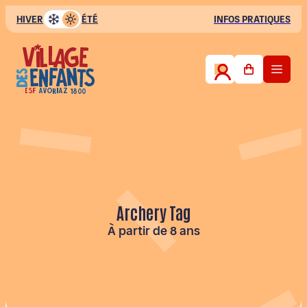
HIVER
ÉTÉ
INFOS PRATIQUES
FR
Club des Petits
3-5 ans
Club des Enfants
6-11 ans
Archery Tag
À partir de 8 ans
Club Ados
12-16 ans
Sports à la carte
Tir à l’Arc & Archery Tag