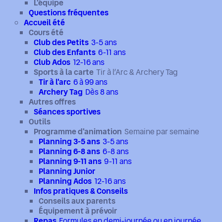
L'équipe
Questions fréquentes
Accueil été
Cours été
Club des Petits
3-5 ans
Club des Enfants
6-11 ans
Club Ados
12-16 ans
Sports à la carte
Tir à l’Arc & Archery Tag
Tir à l'arc
6 à 99 ans
Archery Tag
Dès 8 ans
Autres offres
Séances sportives
Outils
Programme d'animation
Semaine par semaine
Planning 3-5 ans
3-5 ans
Planning 6-8 ans
6-8 ans
Planning 9-11 ans
9-11 ans
Planning Junior
Planning Ados
12-16 ans
Infos pratiques & Conseils
Conseils aux parents
Équipement à prévoir
Repas
Formules en demi-journée ou en journée