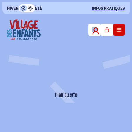
HIVER
ÉTÉ
INFOS PRATIQUES
FR
Club des Petits
3-4 ans
Club des Enfants
5-12 ans
Plan du site
Club Ados
13-16 ans
Evaluez mon niveau
Infos pratiques & Conseils