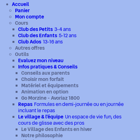
Accueil
Repas
Panier
Le village & l'équipe
Mon compte
Questions fréquentes
Cours
Club des Petits
3-4 ans
Club des Enfants
5-12 ans
Club Ados
13-16 ans
Autres offres
Outils
Evaluez mon niveau
Infos pratiques & Conseils
Conseils aux parents
Choisir mon forfait
Matériel et équipements
Animation en option
Go Morzine - Avoriaz 1800
Repas
Formules en demi-journée ou en journée
incluant le repas
Le village & l'équipe
Un espace de vie fun, des
cours de glisse avec des pros
Le Village des Enfants en hiver
Notre philosophie