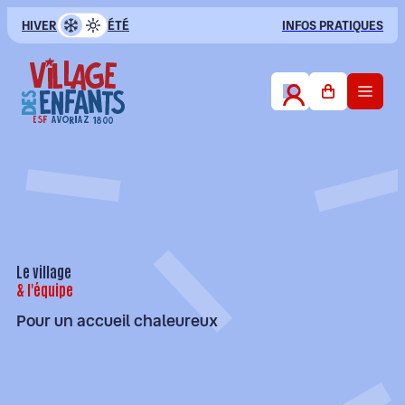
HIVER
ÉTÉ
INFOS PRATIQUES
FR
Club des Petits
3-4 ans
Club des Enfants
5-12 ans
Le village
& l'équipe
Club Ados
Pour un accueil chaleureux
13-16 ans
Evaluez mon niveau
Infos pratiques & Conseils