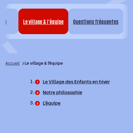
Repas
Le village & l'équipe
Questions fréquentes
pas
Le village & l'équipe
Questions fréquentes
Accueil
Le village & l'équipe
Le Village des Enfants en hiver
Notre philosophie
L'équipe